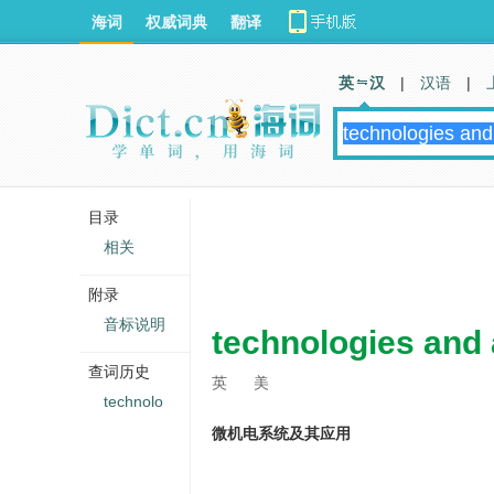
海词
权威词典
翻译
英 汉
|
汉语
|
目录
相关
附录
音标说明
technologies and 
查词历史
英
美
technolo
微机电系统及其应用