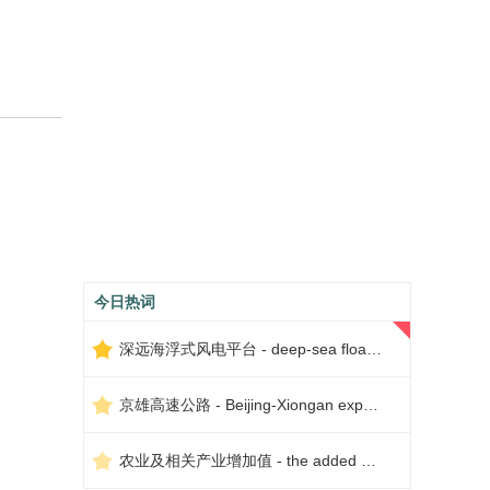
今日热词
深远海浮式风电平台 - deep-sea floating wind power platform
京雄高速公路 - Beijing-Xiongan expressway
农业及相关产业增加值 - the added value of agriculture and related industries