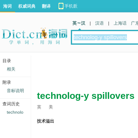
海词
权威词典
翻译
英 汉
|
汉语
|
上海话
广
目录
相关
附录
音标说明
technolog-y spillovers
查词历史
英
美
technolo
技术溢出