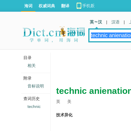
海词
权威词典
翻译
英 汉
|
汉语
|
目录
相关
附录
音标说明
technic anienatio
查词历史
英
美
technic
技术异化