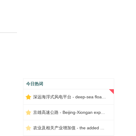
今日热词
深远海浮式风电平台 - deep-sea floating wind power platform
京雄高速公路 - Beijing-Xiongan expressway
农业及相关产业增加值 - the added value of agriculture and related industries