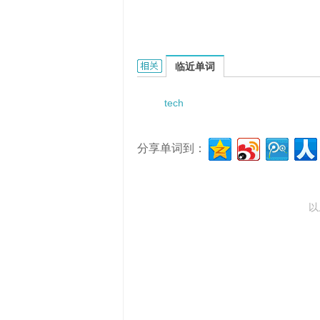
technetium red blood cells injec
临近单词
tech
分享单词到：
以