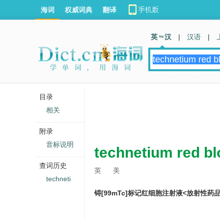
海词
权威词典
翻译
英 汉
|
汉语
|
目录
相关
附录
音标说明
technetium red blo
查词历史
英
美
techneti
锝[99mTc]标记红细胞注射液<放射性药品