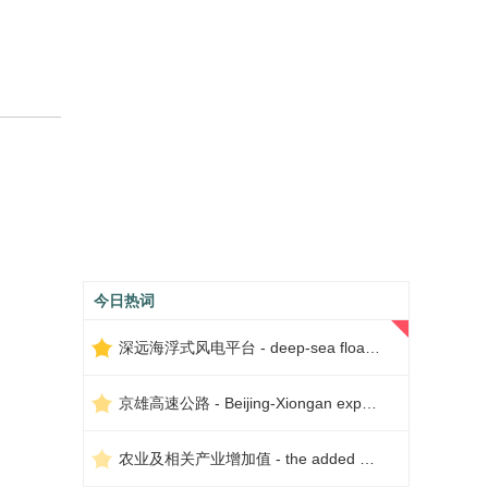
今日热词
深远海浮式风电平台 - deep-sea floating wind power platform
京雄高速公路 - Beijing-Xiongan expressway
农业及相关产业增加值 - the added value of agriculture and related industries