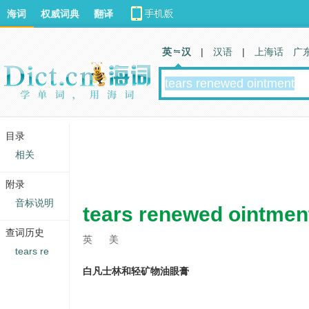
海词
权威词典
翻译
英 汉
|
汉语
|
上海话
广
目录
相关
附录
音标说明
tears renewed ointmen
查词历史
英
美
tears re
白凡士林和轻矿物油眼膏