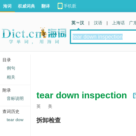
海词
权威词典
翻译
英 汉
|
汉语
|
上海话
广
目录
例句
相关
附录
tear down inspection
音标说明
英
美
查词历史
拆卸检查
tear dow