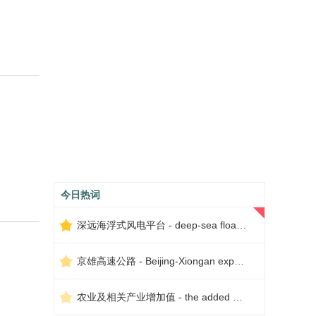
今日热词
深远海浮式风电平台 - deep-sea floating wind power platform
京雄高速公路 - Beijing-Xiongan expressway
农业及相关产业增加值 - the added value of agriculture and related industries