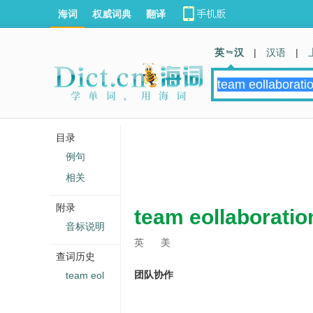
海词
权威词典
翻译
英 汉
|
汉语
|
目录
例句
相关
附录
team eollaboratio
音标说明
英
美
查词历史
团队协作
team eol