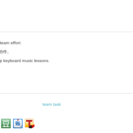
team effort.
协作。
up keyboard music lessons.
team task