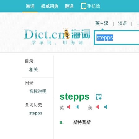
海词
权威词典
翻译
英 汉
|
汉语
|
目录
相关
附录
音标说明
stepps
查词历史
英
美
stepps
n.
斯特普斯