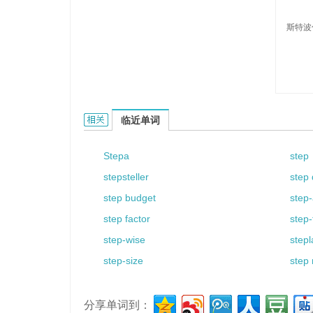
斯特波
Steposh的相关资料：
临近单词
Stepa
step
stepsteller
step
step budget
step
step factor
step
step-wise
step
step-size
step
分享单词到：