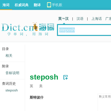
海词
权威词典
翻译
英 汉
|
汉语
|
上海话
广
目录
相关
附录
音标说明
steposh
查词历史
英
美
steposh
释义常用
斯特波什