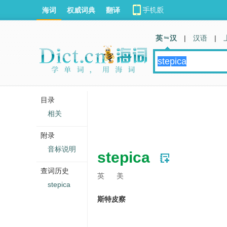
海词
权威词典
翻译
英 汉
|
汉语
|
目录
相关
附录
音标说明
stepica
查词历史
英
美
stepica
斯特皮察