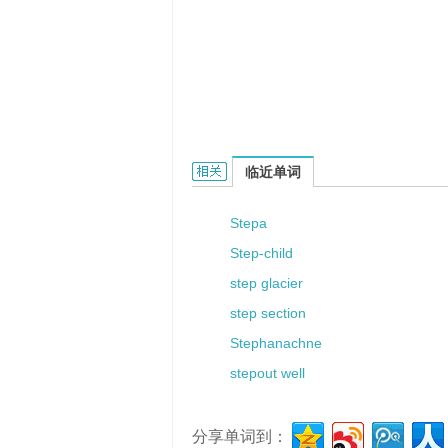
Stepica的相关资料：
临近单词
Stepa
Step-child
step glacier
step section
Stephanachne
stepout well
分享单词到：