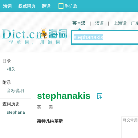
海词
权威词典
翻译
英 汉
|
汉语
|
上海话
广
目录
相关
附录
音标说明
stephanakis
查词历史
英
美
stephana
释义常用
斯特凡纳基斯