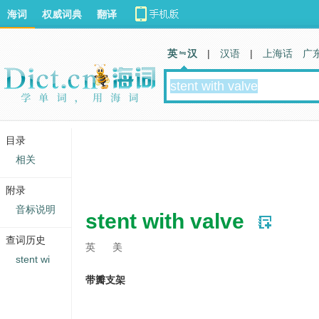
海词
权威词典
翻译
英 汉
|
汉语
|
上海话
广
目录
相关
附录
音标说明
stent with valve
查词历史
英
美
stent wi
带瓣支架