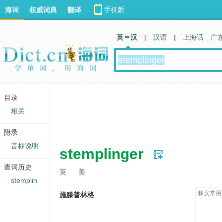
海词
权威词典
翻译
英 汉
|
汉语
|
上海话
广
目录
相关
附录
音标说明
stemplinger
查词历史
英
美
stemplin
释义常用
施滕普林格