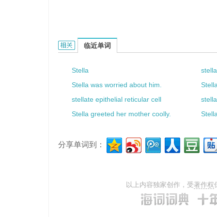
stellated的相关资料：
临近单词
Stella
stell
Stella was worried about him.
Stel
stellate epithelial reticular cell
stell
Stella greeted her mother coolly.
Stell
分享单词到：
以上内容独家创作，受
著作权