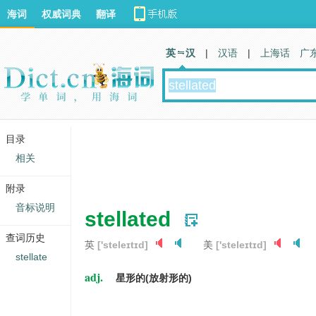
海词
权威词典
翻译
英 汉
|
汉语
|
上海话
广
目录
相关
附录
音标说明
stellated
查词历史
英
['steleɪtɪd]
美
['steleɪtɪd]
stellate
adj.
星形的(放射形的)