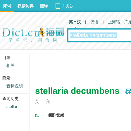
海词
权威词典
翻译
英 汉
|
汉语
|
上海话
广
目录
相关
附录
音标说明
stellaria decumbens
查词历史
英
美
stellari
n.
偃卧繁缕