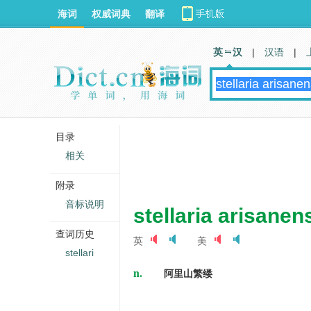
海词
权威词典
翻译
英 汉
|
汉语
|
目录
相关
附录
音标说明
stellaria arisanen
查词历史
英
美
stellari
n.
阿里山繁缕