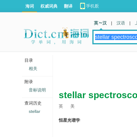
海词
权威词典
翻译
英 汉
|
汉语
|
目录
相关
附录
音标说明
stellar spectrosc
查词历史
英
美
stellar
恒星光谱学