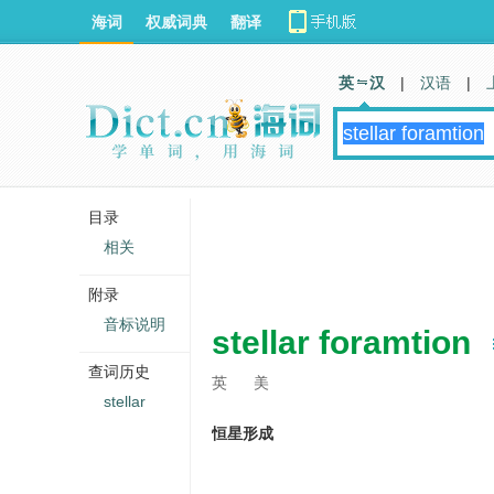
海词
权威词典
翻译
英 汉
|
汉语
|
目录
相关
附录
音标说明
stellar foramtion
查词历史
英
美
stellar
恒星形成