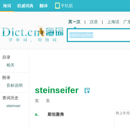
海词
权威词典
翻译
英 汉
|
汉语
|
上海话
广
目录
相关
附录
音标说明
steinseifer
查词历史
英
美
steinsei
n.
释义常用
斯坦塞弗