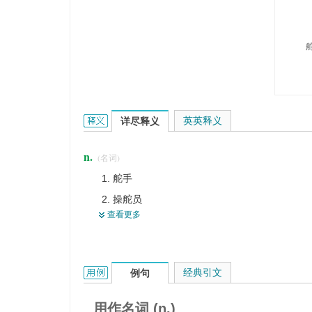
steersman的英文翻译是什么意思，词典释义与在
英英释义
详尽释义
n.
(名词)
舵手
操舵员
查看更多
司机
撑筏者
驾驶员
steersman的用法和样例：
经典引文
例句
雪橇操纵手
用作名词 (n.)