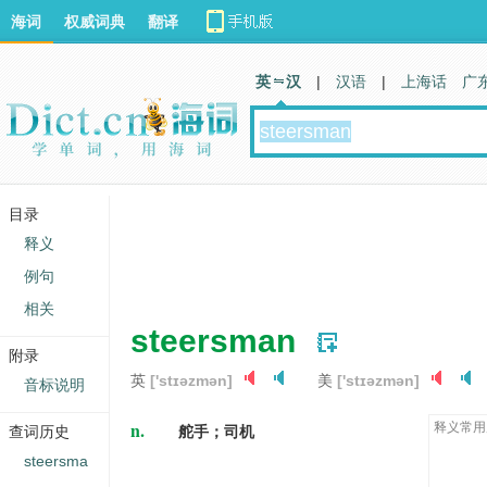
海词
权威词典
翻译
英 汉
|
汉语
|
上海话
广
目录
释义
例句
相关
steersman
附录
英
['stɪəzmən]
美
['stɪəzmən]
音标说明
n.
释义常用
查词历史
舵手；司机
steersma