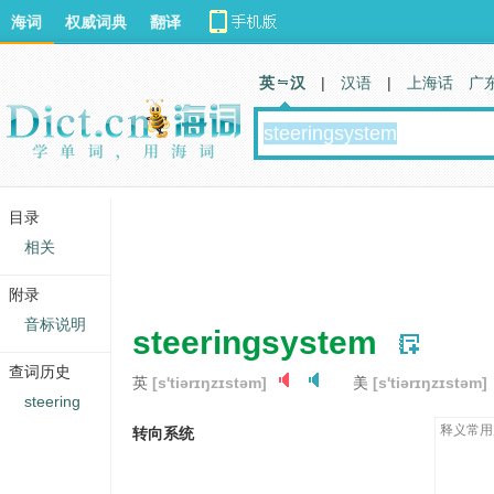
海词
权威词典
翻译
英 汉
|
汉语
|
上海话
广
目录
相关
附录
音标说明
steeringsystem
查词历史
英
[s'tiərɪŋzɪstəm]
美
[s'tiərɪŋzɪstəm]
steering
释义常用
转向系统