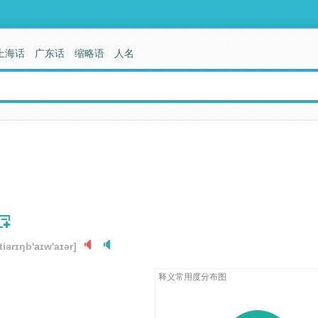
上海话
广东话
缩略语
人名
'tiərɪŋb'aɪw'aɪər]
释义常用度分布图