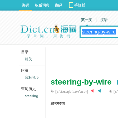
海词
权威词典
翻译
英 汉
|
汉语
|
目录
相关
附录
音标说明
steering-by-wire
查词历史
英
[s'tiərɪŋb'aɪw'aɪər]
美
[s
steering
线控转向