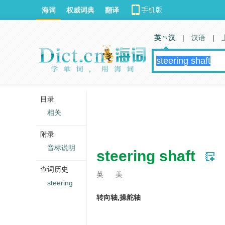
海词
权威词典
翻译
英 汉
|
汉语
|
目录
相关
附录
音标说明
steering shaft
查词历史
英
美
steering
转向轴,操舵轴