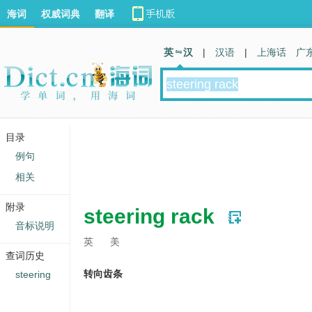
海词
权威词典
翻译
英 汉
|
汉语
|
上海话
广
目录
例句
相关
附录
steering rack
音标说明
英
美
查词历史
转向齿条
steering