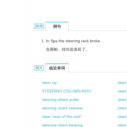
steering rack的用法和样例：
例句
In Spa the steering rack broke.
在斯帕，转向齿条坏了。
steering rack的相关资料：
临近单词
steer up
steer
STEERING COLUMN ASSY.
steer
steering-wheel puller
stee
steering clutch release
steer
steer clear of the reef
steer
steering clutch bearing
steer