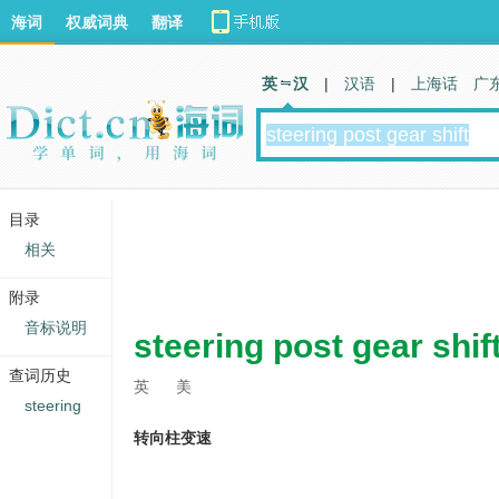
海词
权威词典
翻译
英 汉
|
汉语
|
上海话
广
目录
相关
附录
音标说明
steering post gear shif
查词历史
英
美
steering
转向柱变速