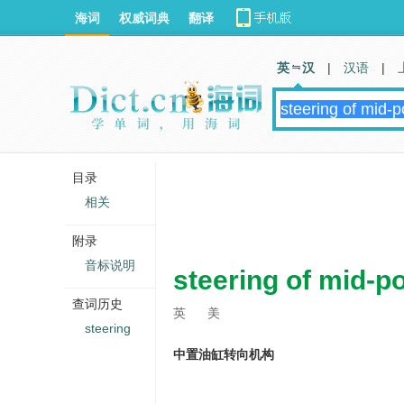
海词
权威词典
翻译
英 汉
|
汉语
|
目录
相关
附录
音标说明
steering of mid-po
查词历史
英
美
steering
中置油缸转向机构