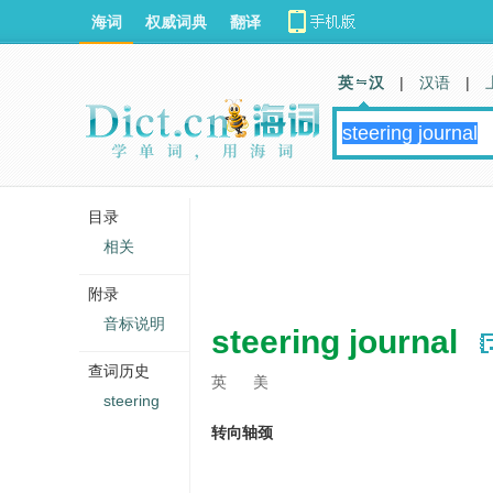
海词
权威词典
翻译
英 汉
|
汉语
|
目录
相关
附录
音标说明
steering journal
查词历史
英
美
steering
转向轴颈