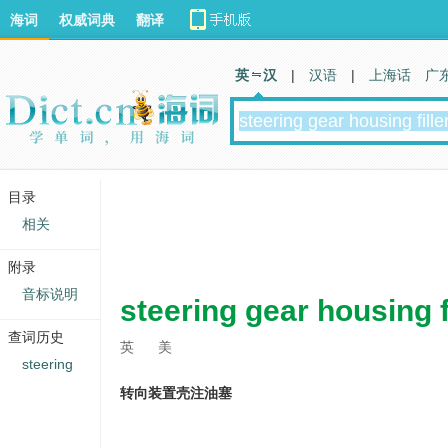
海词
权威词典
翻译
英 汉
|
汉语
|
上海话
广
目录
相关
附录
音标说明
steering gear housing f
查词历史
英
美
steering
转向装置壳注油塞