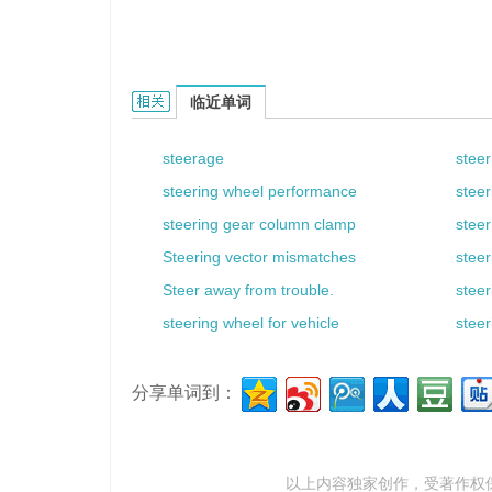
steering drag的相关资料：
临近单词
steerage
steer
steering wheel performance
steer
steering gear column clamp
steer
Steering vector mismatches
stee
Steer away from trouble.
steer
steering wheel for vehicle
stee
分享单词到：
以上内容独家创作，受
著作权