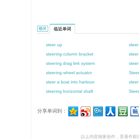
steerage gear的相关资料：
临近单词
steer up
steer
steering-column bracket
stee
steering drag link system
stee
steering-wheel actuator
Steer
steer a boat into harbour
steer
steering horizontal shaft
Steer
分享单词到：
以上内容独家创作，受
著作权