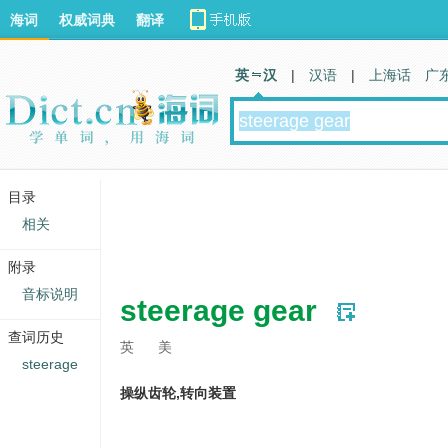
海词
权威词典
翻译
英 汉
|
汉语
|
上海话
广
目录
相关
附录
音标说明
steerage gear
查词历史
英
美
steerage
操纵齿轮,转向装置