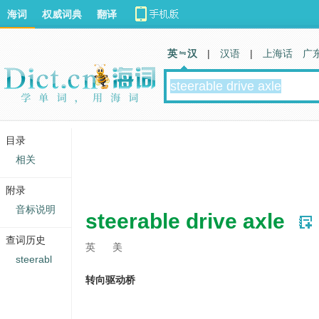
海词
权威词典
翻译
英 汉
|
汉语
|
上海话
广
目录
相关
附录
音标说明
steerable drive axle
查词历史
英
美
steerabl
转向驱动桥