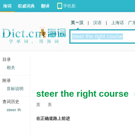
海词
权威词典
翻译
英 汉
|
汉语
|
上海话
广
目录
相关
附录
音标说明
steer the right course
查词历史
英
美
steer th
在正确道路上前进