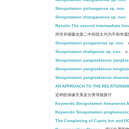
Sinopotamon yichangense sp. nov.
Sinopotamon changanense sp. nov.
Results The second intermediate hos
州市并殖吸虫第二中间宿主均为平和华溪
Sinopotamon yonganense sp. nov.
Sinopotamon chaligense sp. nov.
n
Sinopotamon yangtsekiense yangtse
Sinopotamon yangtsekiense tongbai
Sinopotamon yangtsekiense shanxi
AN APPROACH TO THE RELATIONSH
近种的亲缘关系及分类等级探讨
Keywords Sinopotamon henanense;M
Keywords Sinopotamon pinghenesis;p
The Complexing of Cupric Ion and D