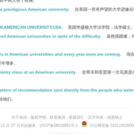
，其中两人去了哈佛。
t a prestigious American university.
在美国一所有声望的大学进修后
,AMERICAN UNIVERSITY,USA.
美国华盛顿大学法学院，法学硕士
d American universities in spite of the difficulty.
虽然很困难，
s in American universities and every year more are coming.
现
逐年增多。
mistry class at an American university.
史蒂夫和亚瑟第一次见面是
letters of recommendation sent directly from the people who write
给他们。
关于海词
-
版权声明
-
联系海词
-
星级词汇
-
汉字列表
-
招贤纳士
03 年 11 月 27 日开始服务
沪ICP备08018881号-1
沪公网安备 31011502000