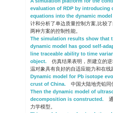
A simulation platform for the cont
evaluation of RDP by introducing 
equations into the dynamic model 
计和分析了单边质量控制方案,比较
两种方案的控制性能。
The simulation results show that 
dynamic model has good self-adapt
line traceable ability to time var
object.
仿真结果表明，所建立的逆
温对象具有良好的自适应能力和在线
Dynamic model for Pb isotope evol
crust of China.
中国大陆地壳铅同
Then the dynamic model of ultraso
decomposition is constructed.
通
力学模型。