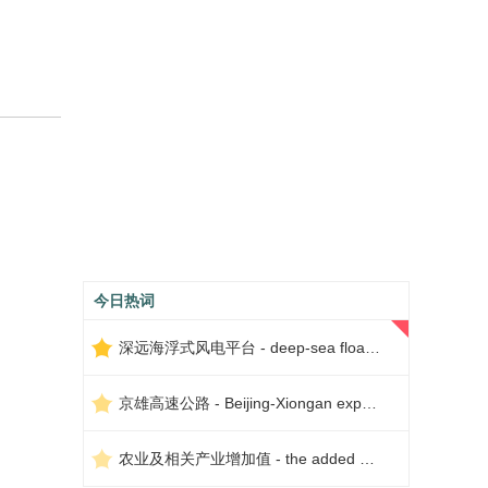
今日热词
深远海浮式风电平台 - deep-sea floating wind power platform
京雄高速公路 - Beijing-Xiongan expressway
农业及相关产业增加值 - the added value of agriculture and related industries