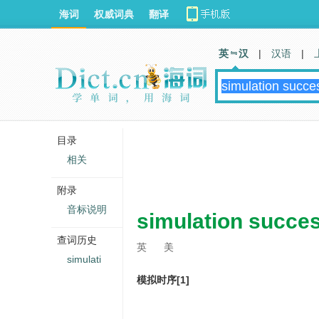
海词
权威词典
翻译
英 汉
|
汉语
|
目录
相关
附录
音标说明
simulation succe
查词历史
英
美
simulati
模拟时序[1]