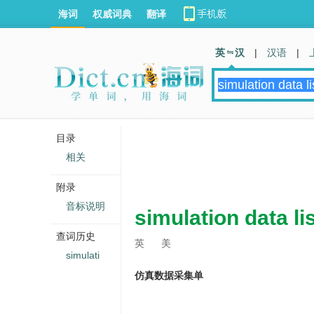
海词
权威词典
翻译
英 汉
|
汉语
|
目录
相关
附录
音标说明
simulation data li
查词历史
英
美
simulati
仿真数据采集单