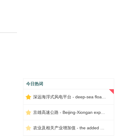
今日热词
深远海浮式风电平台 - deep-sea floating wind power platform
京雄高速公路 - Beijing-Xiongan expressway
农业及相关产业增加值 - the added value of agriculture and related industries