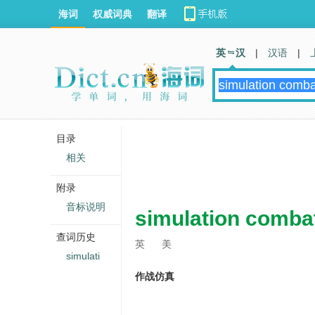
海词
权威词典
翻译
英 汉
|
汉语
|
目录
相关
附录
音标说明
simulation comba
查词历史
英
美
simulati
作战仿真