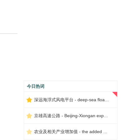
今日热词
深远海浮式风电平台 - deep-sea floating wind power platform
京雄高速公路 - Beijing-Xiongan expressway
农业及相关产业增加值 - the added value of agriculture and related industries