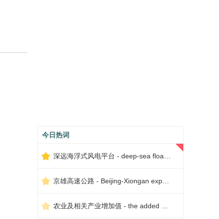
今日热词
深远海浮式风电平台 - deep-sea floating wind power platform
京雄高速公路 - Beijing-Xiongan expressway
农业及相关产业增加值 - the added value of agriculture and related industries