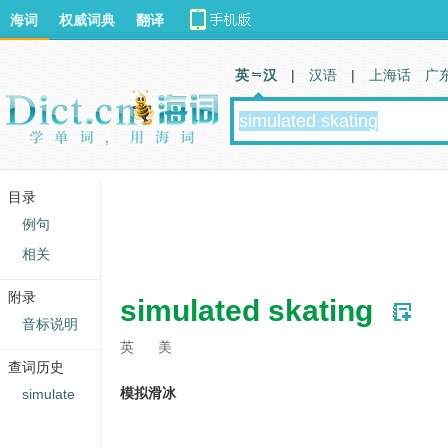
海词
权威词典
翻译
英 汉
|
汉语
|
上海话
广
目录
例句
相关
附录
simulated skating
音标说明
英
美
查词历史
模拟滑冰
simulate