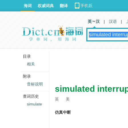
海词
权威词典
翻译
英 汉
|
汉语
|
目录
相关
附录
音标说明
simulated interru
查词历史
英
美
simulate
仿真中断