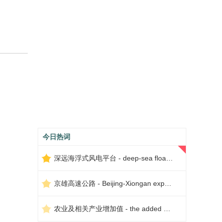
今日热词
深远海浮式风电平台 - deep-sea floating wind power platform
京雄高速公路 - Beijing-Xiongan expressway
农业及相关产业增加值 - the added value of agriculture and related industries