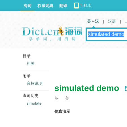
海词
权威词典
翻译
英 汉
|
汉语
|
目录
相关
附录
音标说明
simulated demo
查词历史
英
美
simulate
仿真演示