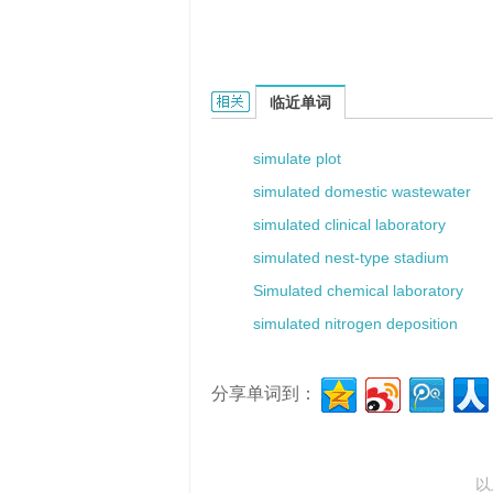
Simulated Demo的相关资料：
临近单词
simulate plot
simulated domestic wastewater
simulated clinical laboratory
simulated nest-type stadium
Simulated chemical laboratory
simulated nitrogen deposition
分享单词到：
以