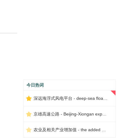
今日热词
深远海浮式风电平台 - deep-sea floating wind power platform
京雄高速公路 - Beijing-Xiongan expressway
农业及相关产业增加值 - the added value of agriculture and related industries