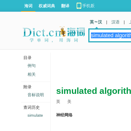
海词
权威词典
翻译
英 汉
|
汉语
|
目录
例句
相关
附录
simulated algorit
音标说明
英
美
查词历史
神经网络
simulate