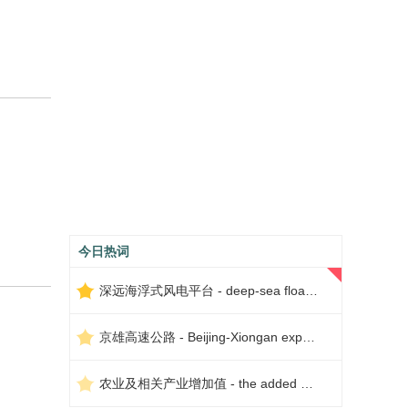
今日热词
深远海浮式风电平台 - deep-sea floating wind power platform
京雄高速公路 - Beijing-Xiongan expressway
农业及相关产业增加值 - the added value of agriculture and related industries