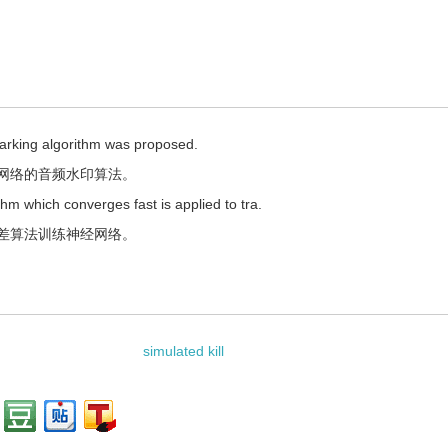
rking algorithm was proposed.
网络的音频水印算法。
thm which converges fast is applied to tra.
差算法训练神经网络。
simulated kill