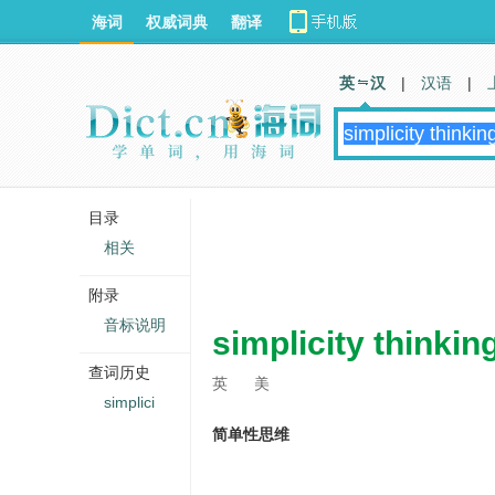
海词
权威词典
翻译
英 汉
|
汉语
|
目录
相关
附录
音标说明
simplicity thinkin
查词历史
英
美
simplici
简单性思维