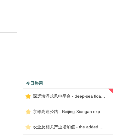
今日热词
深远海浮式风电平台 - deep-sea floating wind power platform
京雄高速公路 - Beijing-Xiongan expressway
农业及相关产业增加值 - the added value of agriculture and related industries