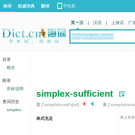
海词
权威词典
翻译
英 汉
|
汉语
|
上海话
广
目录
相关
附录
音标说明
simplex-sufficient
查词历史
英
['sɪmplekssəf'ɪʃnt]
美
['sɪmplekssəf
simplex-
释义常用
单式充足