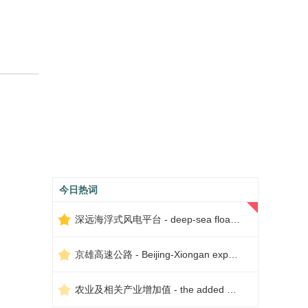
今日热词
深远海浮式风电平台 - deep-sea floating wind power platform
京雄高速公路 - Beijing-Xiongan expressway
农业及相关产业增加值 - the added value of agriculture and related industries