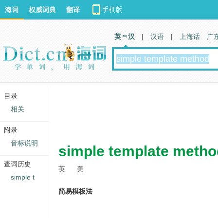
海词
权威词典
翻译
英 汉
|
汉语
|
上海话
广
目录
相关
附录
音标说明
simple template metho
查词历史
英
美
simple t
简易模板法