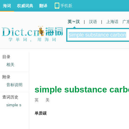
海词
权威词典
翻译
英 汉
|
汉语
|
上海话
广
目录
相关
附录
音标说明
simple substance car
查词历史
英
美
simple s
单质碳