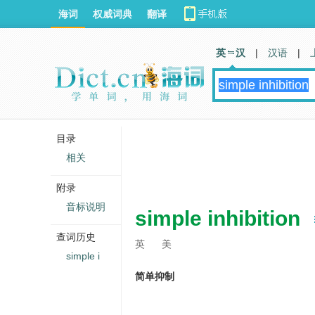
海词
权威词典
翻译
英 汉
|
汉语
|
目录
相关
附录
音标说明
simple inhibition
查词历史
英
美
simple i
简单抑制