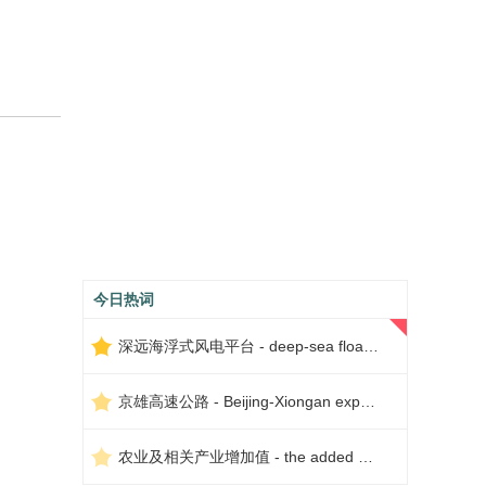
今日热词
深远海浮式风电平台 - deep-sea floating wind power platform
京雄高速公路 - Beijing-Xiongan expressway
农业及相关产业增加值 - the added value of agriculture and related industries