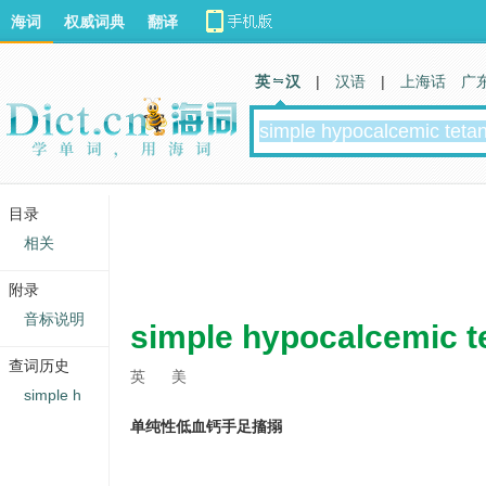
海词
权威词典
翻译
英 汉
|
汉语
|
上海话
广
目录
相关
附录
音标说明
simple hypocalcemic t
查词历史
英
美
simple h
单纯性低血钙手足搐搦